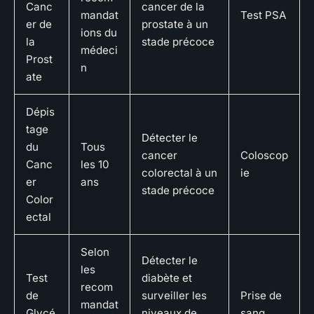
Canc
cancer de la
mandat
Test PSA
er de
prostate à un
ions du
la
stade précoce
médeci
Prost
n
ate
Dépis
tage
Détecter le
du
Tous
cancer
Coloscop
Canc
les 10
colorectal à un
ie
er
ans
stade précoce
Color
ectal
Selon
Détecter le
les
Test
diabète et
recom
de
surveiller les
Prise de
mandat
Glycé
niveaux de
sang